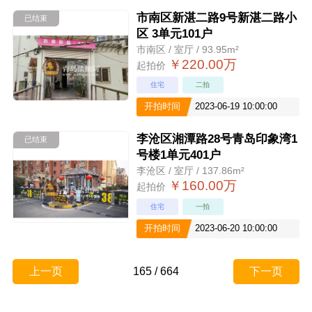
市南区新湛二路9号新湛二路小
已结束
区 3单元101户
市南区 / 室厅 / 93.95m²
￥220.00万
起拍价
住宅
二拍
开拍时间
2023-06-19 10:00:00
李沧区湘潭路28号青岛印象湾1
已结束
号楼1单元401户
李沧区 / 室厅 / 137.86m²
￥160.00万
起拍价
住宅
一拍
开拍时间
2023-06-20 10:00:00
上一页
165
/
664
下一页