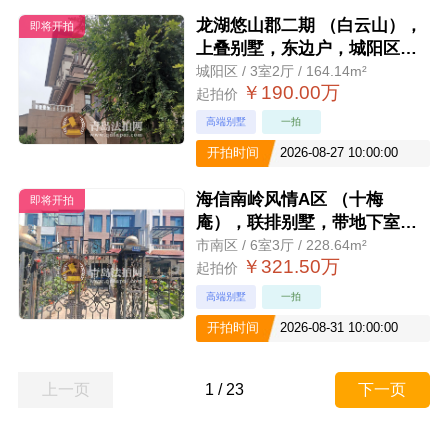
龙湖悠山郡二期 （白云山），
即将开拍
上叠别墅，东边户，城阳区青
威路689号
城阳区 / 3室2厅 / 164.14m²
￥190.00万
起拍价
高端别墅
一拍
开拍时间
2026-08-27 10:00:00
海信南岭风情A区 （十梅
即将开拍
庵），联排别墅，带地下室，
带院，带车位，李沧区文昌路
市南区 / 6室3厅 / 228.64m²
￥321.50万
317号A
起拍价
高端别墅
一拍
开拍时间
2026-08-31 10:00:00
上一页
1
/
23
下一页