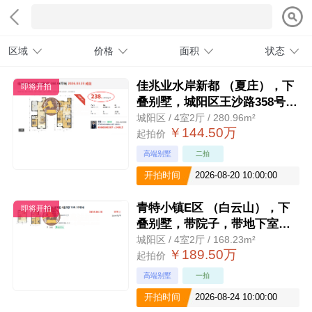
区域
价格
面积
状态
佳兆业水岸新都 （夏庄），下
即将开拍
叠别墅，城阳区王沙路358号，
包交付
城阳区 / 4室2厅 / 280.96m²
￥144.50万
起拍价
高端别墅
二拍
开拍时间
2026-08-20 10:00:00
青特小镇E区 （白云山），下
即将开拍
叠别墅，带院子，带地下室，
城阳区春阳路19号
城阳区 / 4室2厅 / 168.23m²
￥189.50万
起拍价
高端别墅
一拍
开拍时间
2026-08-24 10:00:00