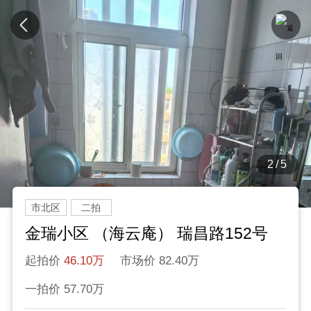
2/5
市北区
二拍
金瑞小区 （海云庵） 瑞昌路152号
起拍价
46.10万
市场价 82.40万
一拍价 57.70万