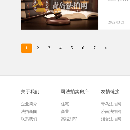
2022-03-21
1
2
3
4
5
6
7
>
关于我们
司法拍卖房产
友情链接
企业简介
住宅
青岛法拍网
法拍新闻
商业
济南法拍网
联系我们
高端别墅
烟台法拍网