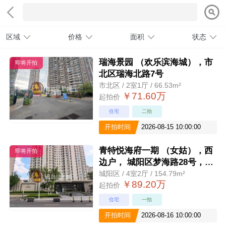
区域
价格
面积
状态
瑞海景园 （欢乐滨海城），市
即将开拍
北区瑞海北路7号
市北区 / 2室1厅 / 66.53m²
￥71.60万
起拍价
住宅
二拍
开拍时间
2026-08-15 10:00:00
青特悦海府一期 （女姑），西
即将开拍
边户， 城阳区梦海路28号，包
交付
城阳区 / 4室2厅 / 154.79m²
￥89.20万
起拍价
住宅
一拍
开拍时间
2026-08-16 10:00:00