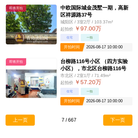
中欧国际城金茂墅一期，高新
即将开拍
区祥源路37号
城阳区 / 3室2厅 / 103.37m²
￥97.00万
起拍价
住宅
一拍
开拍时间
2026-08-17 10:00:00
台柳路116号小区 （四方实验
即将开拍
小区），市北区台柳路116号
市北区 / 2室1厅 / 71.49m²
￥57.20万
起拍价
住宅
一拍
开拍时间
2026-08-17 10:00:00
上一页
7
/
667
下一页