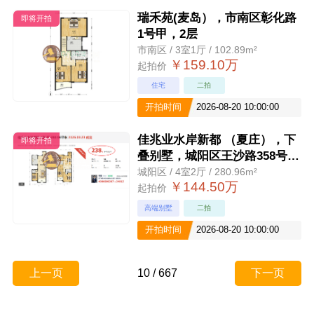
瑞禾苑(麦岛），市南区彰化路
即将开拍
1号甲，2层
市南区 / 3室1厅 / 102.89m²
￥159.10万
起拍价
住宅
二拍
开拍时间
2026-08-20 10:00:00
佳兆业水岸新都 （夏庄），下
即将开拍
叠别墅，城阳区王沙路358号，
包交付
城阳区 / 4室2厅 / 280.96m²
￥144.50万
起拍价
高端别墅
二拍
开拍时间
2026-08-20 10:00:00
上一页
10
/
667
下一页