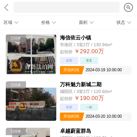
区域
价格
面积
状态
海信依云小镇
已结束
市南区 / 3室2厅 / 130.94m²
￥292.00万
起拍价
住宅
变卖
开拍时间
2024-03-19 10:00:00
万科魅力新城二期
已结束
城阳区 / 3室2厅 / 120.60m²
￥190.00万
起拍价
住宅
一拍
开拍时间
2024-03-20 10:00:00
卓越蔚蓝群岛
已结束