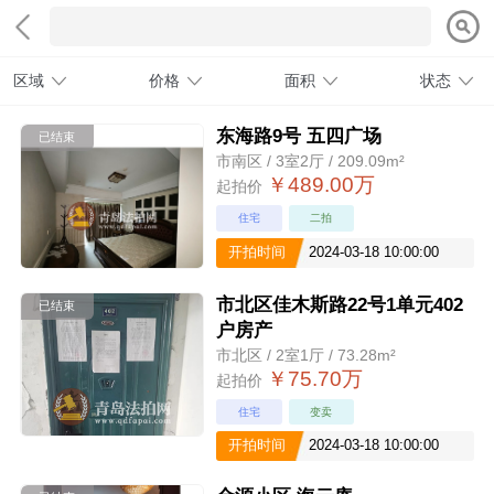
区域
价格
面积
状态
东海路9号 五四广场
已结束
市南区 / 3室2厅 / 209.09m²
￥489.00万
起拍价
住宅
二拍
开拍时间
2024-03-18 10:00:00
市北区佳木斯路22号1单元402
已结束
户房产
市北区 / 2室1厅 / 73.28m²
￥75.70万
起拍价
住宅
变卖
开拍时间
2024-03-18 10:00:00