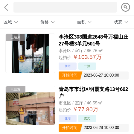
区域
价格
面积
状态
李沧区308国道2648号万福山庄
已结束
27号楼3单元501号
李沧区 / 室厅 / 86.76m²
￥103.57万
起拍价
住宅
一拍
开拍时间
2023-06-27 10:00:00
青岛市市北区明霞支路13号602
已结束
户
市北区 / 室厅 / 46.55m²
￥77.80万
起拍价
住宅
变卖
开拍时间
2023-06-28 10:00:00