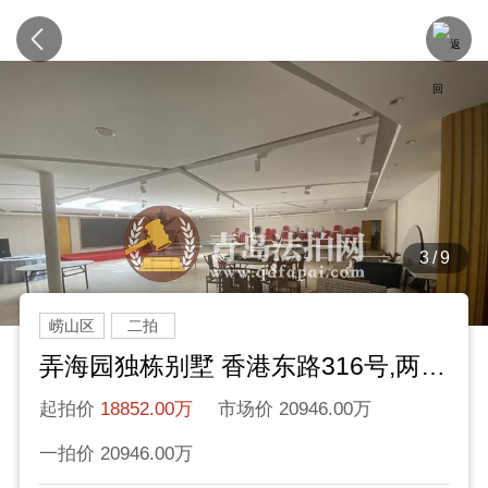
3/9
崂山区
二拍
弄海园独栋别墅 香港东路316号,两套 独栋别墅，
起拍价
18852.00万
市场价 20946.00万
一拍价 20946.00万