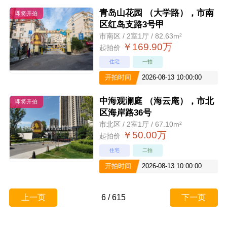
青岛山花园 （大学路），市南
即将开拍
区红岛支路3号甲
市南区 / 2室1厅 / 82.63m²
￥169.90万
起拍价
住宅
一拍
开拍时间
2026-08-13 10:00:00
中海观澜庭 （海云庵），市北
即将开拍
区海岸路36号
市北区 / 2室1厅 / 67.10m²
￥50.00万
起拍价
住宅
二拍
开拍时间
2026-08-13 10:00:00
上一页
6
/
615
下一页