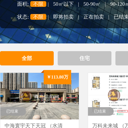
面积:
不限
|
50㎡以下
|
50-90㎡
|
90-120
状态:
不限
|
即将拍卖
|
正在拍卖
|
已结
全部
住宅
￥113.80万
已结束
已结束
中海寰宇天下天冠 （水清
万科未来城 （