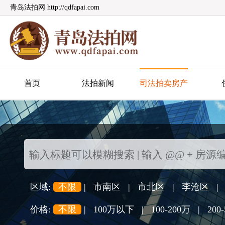
青岛法拍网 http://qdfapai.com
青岛法拍网
首页
法拍新闻
司法拍卖房产
区域:
不限
|
市南区
|
市北区
|
李沧区
|
价格:
不限
|
100万以下
|
100-200万
|
200