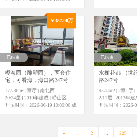
￥387.90万
已结束
已结束
樱海园（雕塑园），两套住
水榭花都 （世
宅，可看海，海口路247号
路247号
177.36m² | 室厅 | 南北西
93.54m² | 2室1厅 
20/24层 | 2010年建成 | 崂山区
2/11层 | 2013年
开拍时间：2026-06-19 10:00:00
成
开拍时间：2026-06-2
交价：￥413.90万
«
1
2
...
205