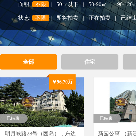
面积:
不限
|
50㎡以下
|
50-90㎡
|
90-120
状态:
不限
|
即将拍卖
|
正在拍卖
|
已结
全部
住宅
￥96.70万
已结束
已结束
明月峡路28号（团岛），东边
新园公寓 （新