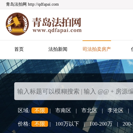
青岛法拍网 http://qdfapai.com
青岛法拍网
首页
法拍新闻
司法拍卖房产
区域:
不限
|
市南区
|
市北区
|
李沧区
|
价格:
不限
|
100万以下
|
100-200万
|
200