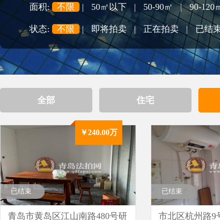
面积:
不限
|
50㎡以下
|
50-90㎡
|
90-120
状态:
不限
|
即将拍卖
|
正在拍卖
|
已结
全部
住宅
￥240.00万
已结束
已结束
青岛市黄岛区江山南路480号研
市北区杭州路9